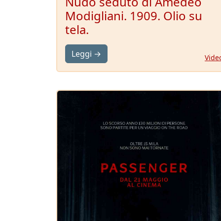
Nudo seduto di Amedeo
Modigliani. 1909. Olio su
tela.
Leggi →
Vide