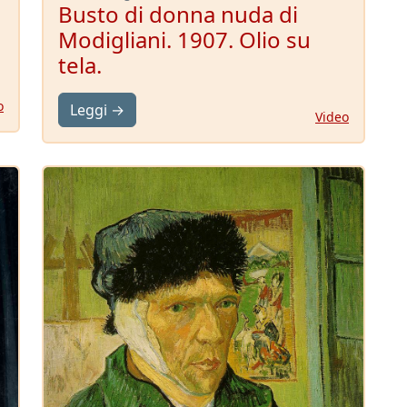
Busto di donna nuda di
Modigliani. 1907. Olio su
tela.
o
Leggi →
Video