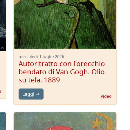
mercoledì 1 luglio 2026
Autoritratto con l'orecchio
bendato di Van Gogh. Olio
su tela. 1889
m
Leggi →
Video