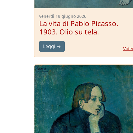
venerdì 19 giugno 2026
La vita di Pablo Picasso.
1903. Olio su tela.
Leggi →
Vide