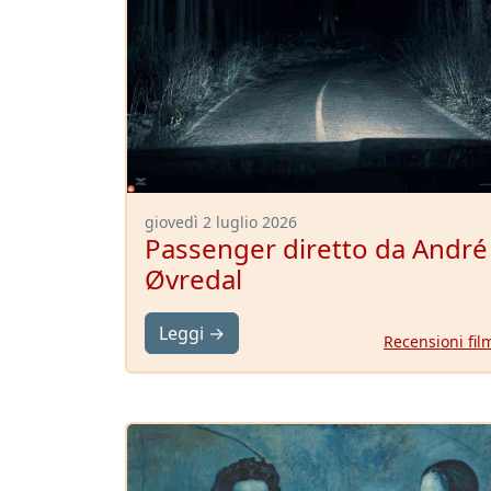
giovedì 2 luglio 2026
Passenger diretto da André
Øvredal
Leggi →
Recensioni fil